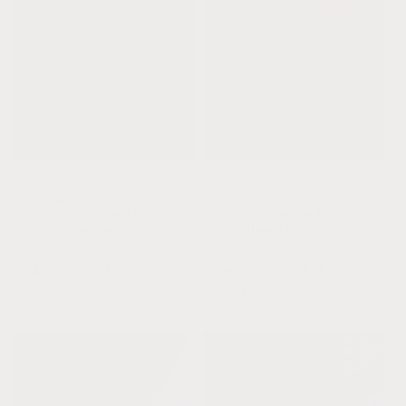
n
:
Agotado
Agotado
Ámbar báltico de coñac
Ámbar báltico de coñac
crudo + cristales
crudo + cristales
CHAKRA crudos ||
CHAKRA crudos ||
Pulsera para adultos
Tobillera o pulsera
Precio
Precio
Precio
Precio
$36.00 USD
$24.00 USD
habitual
$28.80 USD
de
habitual
A partir de $19.20
de
oferta
USD
oferta