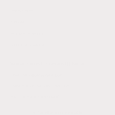
Devoluciones
Políticas
Términos de servicio
política de privacidad
Woman Owned + Operated || Est. 2015
Email:
hello@canyonleaf.com
Thank You for the Love + Support,
Your Friends at CanyonLeaf
Subscribe to our emails