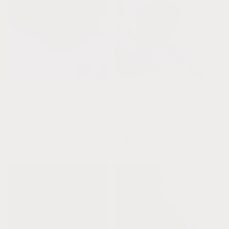
Oferta
Ámbar báltico coñac
Ámbar Báltico Negro
crudo + cristales
Crudo + Cristales
CHAKRA || Collar
CHAKRA || Tobillera o
pulsera
Precio
A partir de $38.00
Precio
Precio
$24.00 USD
habitual
USD
habitual
$21.60 USD
de
oferta