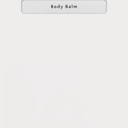
1
2
Comprar por piedra preciosa