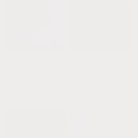
Agotado
Oferta
Ámbar báltico coñac
Ámbar báltico coñac
crudo + cristales
crudo + cristales
CHAKRA || Pulsera para
CHAKRA || Tobillera o
adultos
pulsera
Precio
$38.00 USD
Precio
Precio
$24.00 USD
habitual
habitual
A partir de $21.60
de
USD
oferta