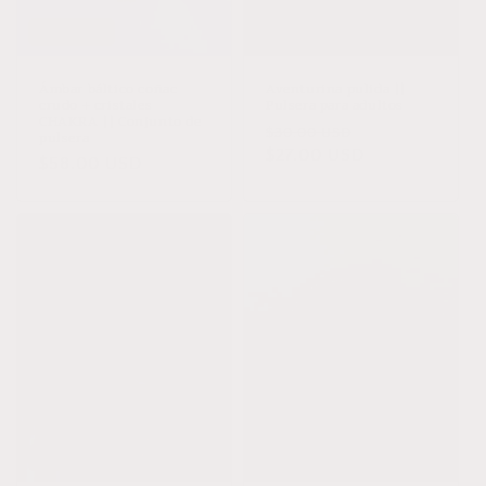
Agotado
Oferta
Ámbar báltico coñac
Aventurina pulida ||
crudo + cristales
Pulsera para adultos
CHAKRA || Conjunto de
Precio
Precio
$30.00 USD
pulsera
habitual
$27.00 USD
de
Precio
$58.00 USD
oferta
habitual
Oferta
Oferta