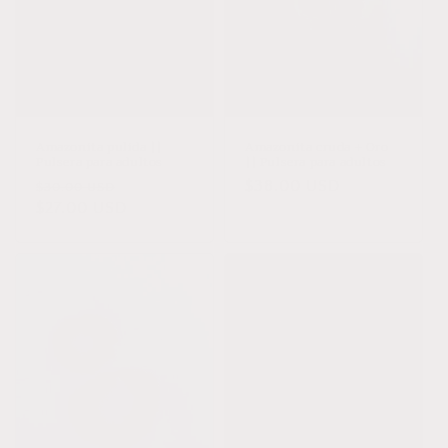
Oferta
Amazonita pulida ||
Amazonita cruda + Oro
Pulsera para adultos
|| Pulsera para adultos
Precio
Precio
Precio
$38.00 USD
$30.00 USD
habitual
$27.00 USD
de
habitual
oferta