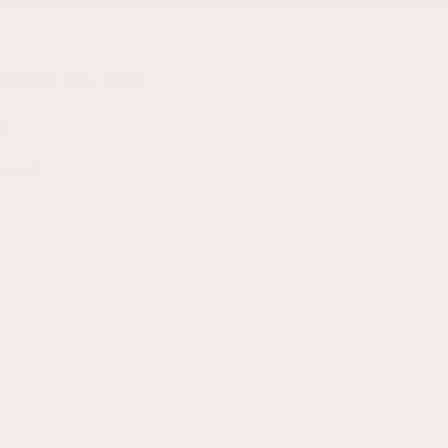
ed || Est. 2015
om
pport,