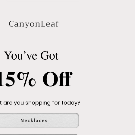
You’ve Got
15% Off
 are you shopping for today?